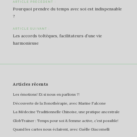
Navigation
ARTICLE PRÉCÉDENT :
Pourquoi prendre du temps avec soi est indispensable
de
?
l’article
ARTICLE SUIVANT :
Les accords toltèques, facilitateurs d’une vie
harmonieuse
Articles récents
Les émotions! Et si nous en parlions ?!
Découverte de la Sonothérapie, avec Marine Falcone
La Médecine Traditionnelle Chinoise, une pratique ancestrale
GlobTrainer : Temps pour soi & femme active, c’est possible!
Quand les cartes nous éclairent, avec Gaëlle Giacomelli