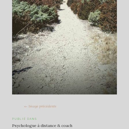
← Image précédente
Navigation
PUBLIÉ DANS
Psychologue à distance & coach