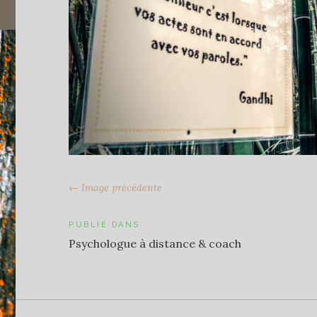
← Image précédente
Navigation
PUBLIÉ DANS
Psychologue à distance & coach
de
l’article