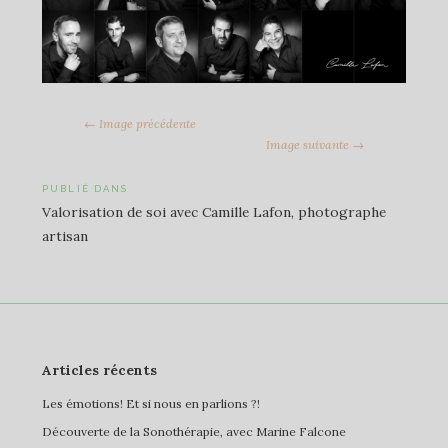
← Image précédente
Image suivante →
Navigation
PUBLIÉ DANS
Valorisation de soi avec Camille Lafon, photographe
de
artisan
l’article
Articles récents
Les émotions! Et si nous en parlions ?!
Découverte de la Sonothérapie, avec Marine Falcone