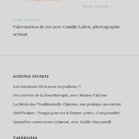
Image suivante →
Navigation
PUBLIÉ DANS
Valorisation de soi avec Camille Lafon, photographe
de
artisan
l’article
Articles récents
Les émotions! Et si nous en parlions ?!
Découverte de la Sonothérapie, avec Marine Falcone
La Médecine Traditionnelle Chinoise, une pratique ancestrale
GlobTrainer : Temps pour soi & femme active, c’est possible!
Quand les cartes nous éclairent, avec Gaëlle Giacomelli
Catégories