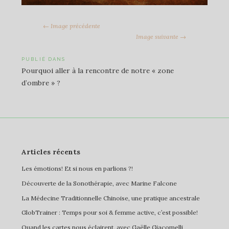
← Image précédente
Image suivante →
Navigation
PUBLIÉ DANS
Pourquoi aller à la rencontre de notre « zone
de
d’ombre » ?
l’article
Articles récents
Les émotions! Et si nous en parlions ?!
Découverte de la Sonothérapie, avec Marine Falcone
La Médecine Traditionnelle Chinoise, une pratique ancestrale
GlobTrainer : Temps pour soi & femme active, c’est possible!
Quand les cartes nous éclairent, avec Gaëlle Giacomelli