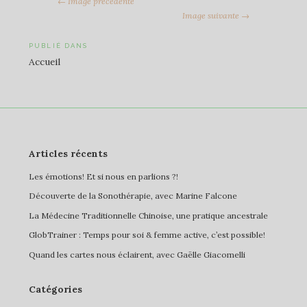
← Image précédente
Image suivante →
Navigation
PUBLIÉ DANS
Accueil
de
l’article
Articles récents
Les émotions! Et si nous en parlions ?!
Découverte de la Sonothérapie, avec Marine Falcone
La Médecine Traditionnelle Chinoise, une pratique ancestrale
GlobTrainer : Temps pour soi & femme active, c’est possible!
Quand les cartes nous éclairent, avec Gaëlle Giacomelli
Catégories