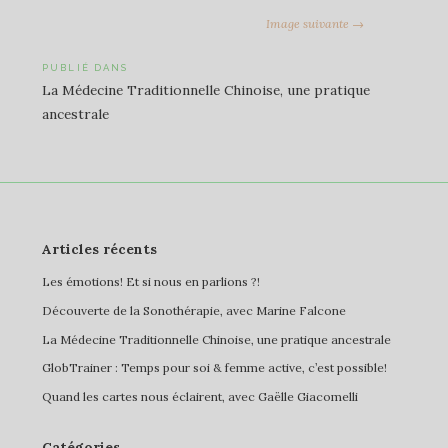
Image suivante →
Navigation
PUBLIÉ DANS
La Médecine Traditionnelle Chinoise, une pratique
de
ancestrale
l’article
Articles récents
Les émotions! Et si nous en parlions ?!
Découverte de la Sonothérapie, avec Marine Falcone
La Médecine Traditionnelle Chinoise, une pratique ancestrale
GlobTrainer : Temps pour soi & femme active, c’est possible!
Quand les cartes nous éclairent, avec Gaëlle Giacomelli
Catégories