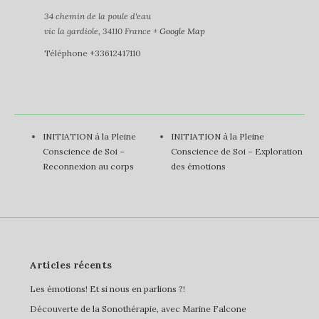
34 chemin de la poule d'eau
vic la gardiole
,
34110
France
+ Google Map
Téléphone
+33612417110
INITIATION à la Pleine
INITIATION à la Pleine
Conscience de Soi –
Conscience de Soi – Exploration
Reconnexion au corps
des émotions
Articles récents
Les émotions! Et si nous en parlions ?!
Découverte de la Sonothérapie, avec Marine Falcone