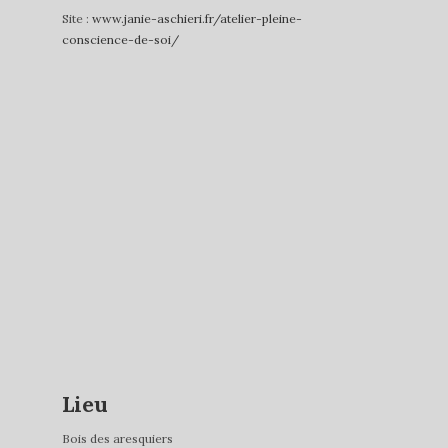
Site :
www.janie-aschieri.fr/atelier-pleine-
conscience-de-soi/
Lieu
Bois des aresquiers