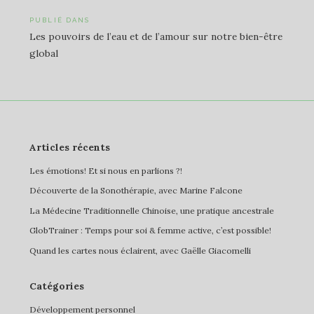
Navigation
PUBLIÉ DANS
Les pouvoirs de l’eau et de l’amour sur notre bien-être
de
global
l’article
Articles récents
Les émotions! Et si nous en parlions ?!
Découverte de la Sonothérapie, avec Marine Falcone
La Médecine Traditionnelle Chinoise, une pratique ancestrale
GlobTrainer : Temps pour soi & femme active, c’est possible!
Quand les cartes nous éclairent, avec Gaëlle Giacomelli
Catégories
Développement personnel