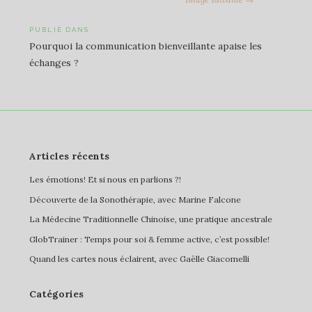
Navigation
PUBLIÉ DANS
Pourquoi la communication bienveillante apaise les
de
échanges ?
l’article
Articles récents
Les émotions! Et si nous en parlions ?!
Découverte de la Sonothérapie, avec Marine Falcone
La Médecine Traditionnelle Chinoise, une pratique ancestrale
GlobTrainer : Temps pour soi & femme active, c’est possible!
Quand les cartes nous éclairent, avec Gaëlle Giacomelli
Catégories