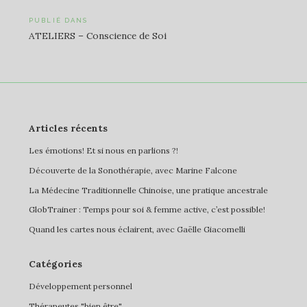
Navigation
PUBLIÉ DANS
ATELIERS – Conscience de Soi
de
l’article
Articles récents
Les émotions! Et si nous en parlions ?!
Découverte de la Sonothérapie, avec Marine Falcone
La Médecine Traditionnelle Chinoise, une pratique ancestrale
GlobTrainer : Temps pour soi & femme active, c’est possible!
Quand les cartes nous éclairent, avec Gaëlle Giacomelli
Catégories
Développement personnel
Thérapeutes "bien être"